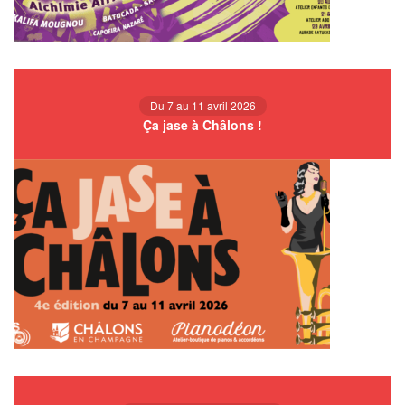
Du 7 au 11 avril 2026
Ça jase à Châlons !